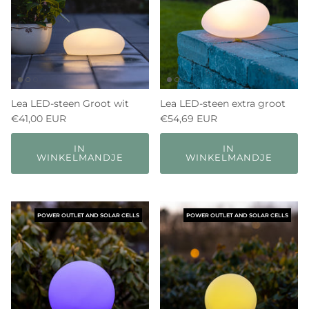
Lea LED-steen Groot wit
Lea LED-steen extra groot
€41,00 EUR
€54,69 EUR
IN
IN
WINKELMANDJE
WINKELMANDJE
POWER OUTLET AND SOLAR CELLS
POWER OUTLET AND SOLAR CELLS