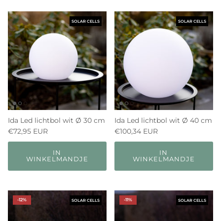
SOLAR CELLS
SOLAR CELLS
Ida Led lichtbol wit Ø 30 cm
Ida Led lichtbol wit Ø 40 cm
€72,95 EUR
€100,34 EUR
IN
IN
WINKELMANDJE
WINKELMANDJE
-12%
-11%
SOLAR CELLS
SOLAR CELLS