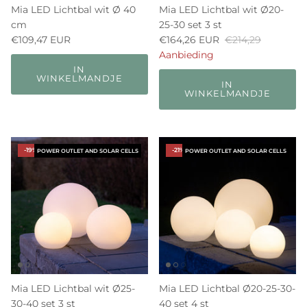
Mia LED Lichtbal wit Ø 40
Mia LED Lichtbal wit Ø20-
cm
25-30 set 3 st
€109,47 EUR
€164,26 EUR
€214,29
Aanbieding
IN
WINKELMANDJE
IN
WINKELMANDJE
-19%
-21%
POWER OUTLET AND SOLAR CELLS
POWER OUTLET AND SOLAR CELLS
Mia LED Lichtbal wit Ø25-
Mia LED Lichtbal Ø20-25-30-
30-40 set 3 st
40 set 4 st