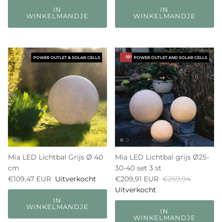
IN
IN
WINKELMANDJE
WINKELMANDJE
-19%
POWER OUTLET & SOLAR CELLS
POWER OUTLET AND SOLAR CELLS
Mia LED Lichtbal Grijs Ø 40
Mia LED Lichtbal grijs Ø25-
cm
30-40 set 3 st
€109,47 EUR
Uitverkocht
€209,91 EUR
€259,94
Uitverkocht
IN
WINKELMANDJE
IN
WINKELMANDJE