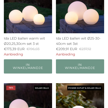
Ida LED ballen warm wit
Ida LED ballen wit Ø25-30-
Ø20,25,30cm set 3 st
40cm set 3st
€173,39 EUR
€196,03
€209,91 EUR
€237,12
Aanbieding
Aanbieding
IN
IN
WINKELMANDJE
WINKELMANDJE
-14%
SOLAR CELLS
POWER OUTLET & SOLAR CELLS