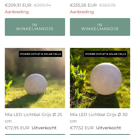
€209,91 EUR
€259,94
€255,56 EUR
€323,76
Aanbieding
Aanbieding
IN
IN
WINKELMANDJE
WINKELMANDJE
POWER OUTLET & SOLAR CELLS
POWER OUTLET & SOLAR CELLS
Mia LED Lichtbal Grijs Ø 25
Mia LED Lichtbal Grijs Ø 30
cm
cm
€72,95 EUR
Uitverkocht
€77,52 EUR
Uitverkocht