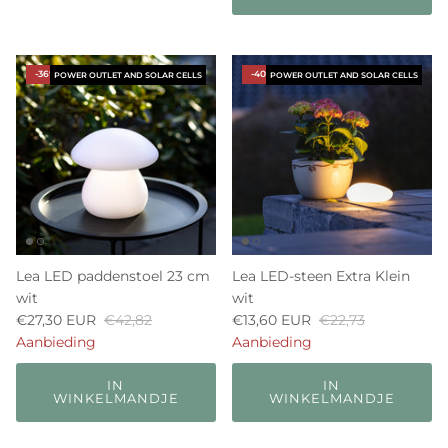
-36%
-40%
POWER OUTLET AND SOLAR CELLS
POWER OUTLET AND SOLAR CELLS
Lea LED paddenstoel 23 cm
Lea LED-steen Extra Klein
wit
wit
€27,30 EUR
€42,82
€13,60 EUR
€22,73
Aanbieding
Aanbieding
IN
IN
WINKELMANDJE
WINKELMANDJE