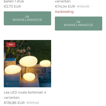
ballen 1 stuk
varianten
€2,73 EUR
€114,04 EUR
€132,30
Aanbieding
IN
WINKELMANDJE
IN
WINKELMANDJE
-14%
Lea LED ovale bollenset 4
varianten
€136,86 EUR
€159,42