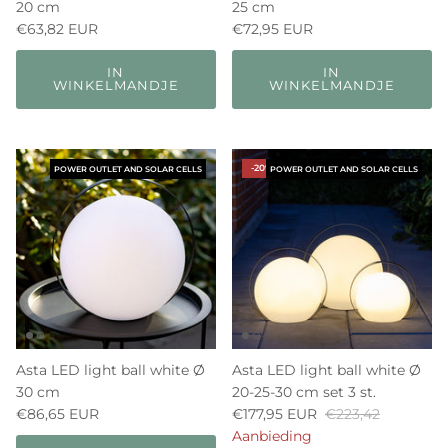
20 cm
25 cm
€63,82 EUR
€72,95 EUR
IN
IN
WINKELMANDJE
WINKELMANDJE
-20%
POWER OUTLET AND SOLAR CELLS
POWER OUTLET AND SOLAR CELLS
Asta LED light ball white Ø
Asta LED light ball white Ø
30 cm
20-25-30 cm set 3 st.
€86,65 EUR
€177,95 EUR
€223,42
Aanbieding