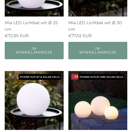
Mia LED Lichtbal wit Ø 25
Mia LED Lichtbal wit Ø 30
cm
cm
€72,95 EUR
€77,52 EUR
IN
IN
WINKELMANDJE
WINKELMANDJE
-23%
POWER OUTLET & SOLAR CELLS
POWER OUTLET AND SOLAR CELLS