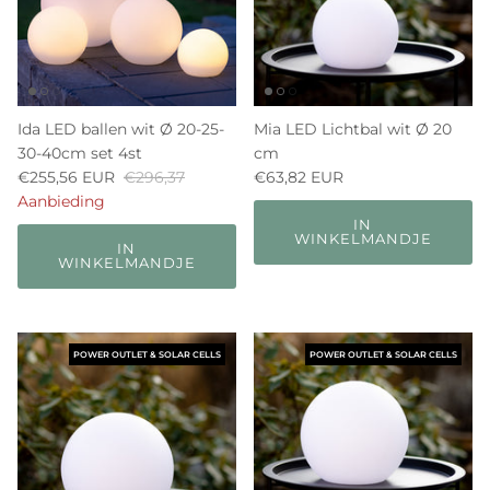
Ida LED ballen wit Ø 20-25-
Mia LED Lichtbal wit Ø 20
30-40cm set 4st
cm
€255,56 EUR
€296,37
€63,82 EUR
Aanbieding
IN
WINKELMANDJE
IN
WINKELMANDJE
POWER OUTLET & SOLAR CELLS
POWER OUTLET & SOLAR CELLS