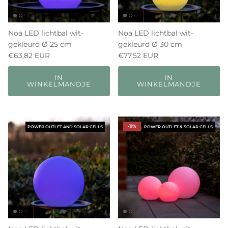
Noa LED lichtbal wit-
Noa LED lichtbal wit-
gekleurd Ø 25 cm
gekleurd Ø 30 cm
€63,82 EUR
€77,52 EUR
IN
IN
WINKELMANDJE
WINKELMANDJE
-11%
POWER OUTLET AND SOLAR CELLS
POWER OUTLET & SOLAR CELLS