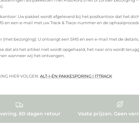
).
kantoor: Uw pakket wordt afgeleverd bij het postkantoor dat het dicht
SMS en een e-mail met uw Track & Trace-nummer en de ophaalproced
 (met bezorging): U ontvangt een SMS en een e-mail met de details.
 dat als het artikel niet wordt opgehaald, het naar ons wordt terug
men wanneer wij het ontvangen.
LING HIER VOLGEN:
ALT-I-ÉN PAKKESPORING | 17TRACK
evering. 60 dagen retour
Vaste prijzen. Geen ver