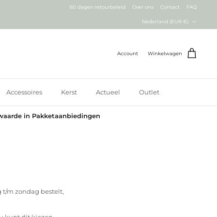
60 dagen retourbeleid
Over ons
Contact
FAQ
Valuta
Nederland (EUR €)
Account
Winkelwagen
Accessoires
Kerst
Actueel
Outlet
waarde in Pakketaanbiedingen
 t/m zondag bestelt,
u kunt dit kiezen