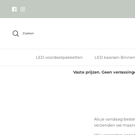
Meteen
naar
de
content
Zoeken
LED voordeelpakketten
LED kaarsen Binne
Vaste prijzen. Geen verrassin
Als je vandaag beste
verzenden we maan
Wij verzenden onze b