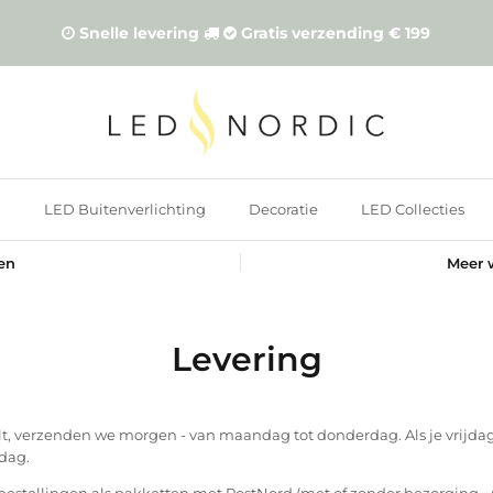
Snelle levering
Gratis verzending € 199
n
LED Buitenverlichting
Decoratie
LED Collecties
gen
Meer 
Levering
lt, verzenden we morgen - van maandag tot donderdag. Als je vrijdag
dag.
estellingen als pakketten met PostNord (met of zonder bezorging - 