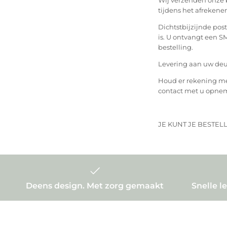
tijdens het afrekenen
Dichtstbijzijnde post
is. U ontvangt een 
bestelling.
Levering aan uw deur
Houd er rekening mee
contact met u opne
JE KUNT JE BESTEL
Deens design. Met zorg gemaakt
Snelle l