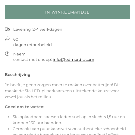
IN WINKELMANDJE
Levering: 2-4 werkdagen
60
dagen retourbeleid
Neem
contact met ons op:
info@led-nordic.com
Beschrijving
Je hoeft je geen zorgen meer te maken over batterijen! Dit
maakt de Sia LED-pilaarkaars een uitstekende keuze voor
zowel jou als het milieu.
Goed om te weten:
Sia oplaadbare kaarsen laden snel op in slechts 1,5 uur en
kunnen 130 uur branden.
Gemaakt van puur kaarsvet voor authentieke schoonheid
en een platte bovenkant van hars voor een "nat" effect