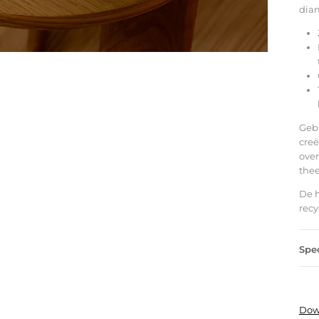
diam
Gebr
creë
over
thee
De h
recy
Spec
Dow