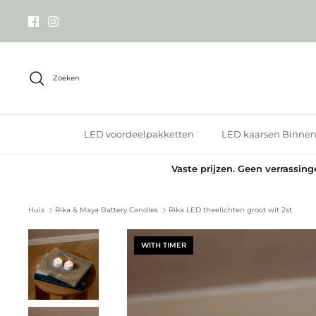
Meteen
naar
de
content
Zoeken
LED voordeelpakketten
LED kaarsen Binne
Vaste prijzen. Geen verrassin
Huis
Rika & Maya Battery Candles
Rika LED theelichten groot wit 2st
WITH TIMER