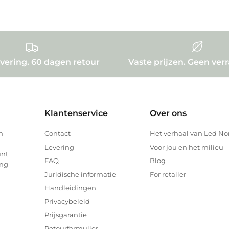
evering. 60 dagen retour
Vaste prijzen. Geen ver
Klantenservice
Over ons
n
Contact
Het verhaal van Led No
Levering
Voor jou en het milieu
unt
FAQ
Blog
ing
Juridische informatie
For retailer
Handleidingen
Privacybeleid
Prijsgarantie
Retourformulier