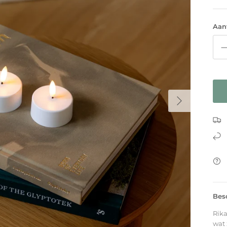
Aan
Bes
Rika
wat 