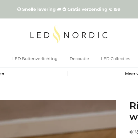
Snelle levering
Gratis verzending € 199
n
LED Buitenverlichting
Decoratie
LED Collecties
gen
Meer 
R
w
€9