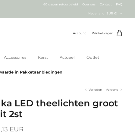
60 dagen retourbeleid
Over ons
Contact
FAQ
Valuta
Nederland (EUR €)
Account
Winkelwagen
Accessoires
Kerst
Actueel
Outlet
waarde in Pakketaanbiedingen
Verleden
Volgend
ika LED theelichten groot
it 2st
,13 EUR