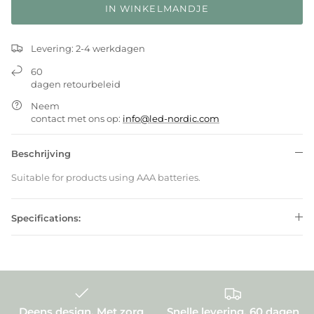
IN WINKELMANDJE
Levering: 2-4 werkdagen
60
dagen retourbeleid
Neem
contact met ons op:
info@led-nordic.com
Beschrijving
Suitable for products using AAA batteries.
Specifications:
Deens design. Met zorg
Snelle levering. 60 dagen