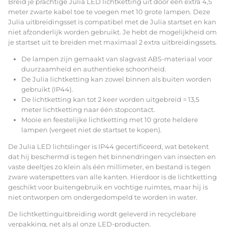
Breid je prachtige Julia LED lichtketting uit door een extra 4,5
meter zwarte kabel toe te voegen met 10 grote lampen. Deze
Julia uitbreidingsset is compatibel met de Julia startset en kan
niet afzonderlijk worden gebruikt. Je hebt de mogelijkheid om
je startset uit te breiden met maximaal 2 extra uitbreidingssets.
De lampen zijn gemaakt van slagvast ABS-materiaal voor
duurzaamheid en authentieke schoonheid.
De Julia lichtketting kan zowel binnen als buiten worden
gebruikt (IP44).
De lichtketting kan tot 2 keer worden uitgebreid = 13,5
meter lichtketting naar één stopcontact.
Mooie en feestelijke lichtketting met 10 grote heldere
lampen (vergeet niet de startset te kopen).
De Julia LED lichtslinger is IP44 gecertificeerd, wat betekent
dat hij beschermd is tegen het binnendringen van insecten en
vaste deeltjes zo klein als één millimeter, en bestand is tegen
zware waterspetters van alle kanten. Hierdoor is de lichtketting
geschikt voor buitengebruik en vochtige ruimtes, maar hij is
niet ontworpen om ondergedompeld te worden in water.
De lichtkettinguitbreiding wordt geleverd in recyclebare
verpakking, net als al onze LED-producten.