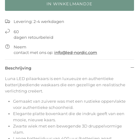
IN WINKELMANDJE
Levering: 2-4 werkdagen
60
dagen retourbeleid
Neem
contact met ons op:
info@led-nordic.com
Beschrijving
Luna LED pilaarkaars is een luxueuze en authentieke
batterijbediende waskaars die een gezellige en realistische
verlichting creëert.
Gemaakt van zuivere was met een rustieke oppervlakte
voor authentieke schoonheid.
Elegante platte bovenkant die de indruk geeft van een
mooie, nieuwe kaars.
Zwarte wiek met een bewegende 3D druppelvormige
vlam.
Lange batterijduur van 400 uur (batterijen apart