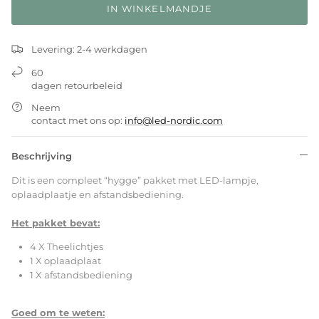
IN WINKELMANDJE
Levering: 2-4 werkdagen
60
dagen retourbeleid
Neem
contact met ons op:
info@led-nordic.com
Beschrijving
Dit is een compleet “hygge” pakket met LED-lampje,
oplaadplaatje en afstandsbediening.
Het pakket bevat:
4 X Theelichtjes
1 X oplaadplaat
1 X afstandsbediening
Goed om te weten: